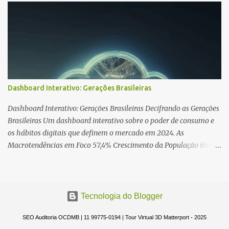
avião histórico, tudo isso sem sair de casa. Essa plataforma,
alimentada pela comunidade Matterport, permite que você
"caminhe" por esses espaços virtuais, observando cada detalhe em
360 graus, como se estivesse realmente presente. O Matterport
Discover não se limita a imóveis, mas abrange uma variedade de
ambientes, desde espaços comerciais e históricos até locais de
eventos e muito mais.
Dashboard Interativo: Gerações Brasileiras
Dashboard Interativo: Gerações Brasileiras Decifrando as Gerações
Brasileiras Um dashboard interativo sobre o poder de consumo e
os hábitos digitais que definem o mercado em 2024. As
Macrotendências em Foco 57,4% Crescimento da População 65+ A
"economia prateada" se consolida como uma força econômica
massiva. 58% Acesso "Mobile-Only" A maioria dos brasileiros
acessa a internet exclusivamente pelo celular. 54% Busca em
Marketplaces Marketplaces superam o Google como principal
Tecnologia do Blogger
ponto de partida para pesquisas de compra. ...
SEO Auditoria OCDMB | 11 99775-0194 | Tour Virtual 3D Matterport - 2025