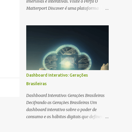
imersivas e interativas. Visite o Perfil O
Matterport Discover é uma plataforma
online que oferece um vasto acervo de
modelos 3D interativos de diversos espaços
ao redor do mundo. Imagine poder explorar
virtualmente um castelo medieval, um
museu renomado ou até mesmo o interior
de um avião histórico, tudo isso sem sair de
casa. Essa plataforma, alimentada pela
comunidade Matterport, permite que você
"caminhe" por esses espaços virtuais,
Dashboard Interativo: Gerações
observando cada detalhe em 360 graus,
Brasileiras
como se estivesse realmente presente. O
Matterport Discover não se limita a imóveis,
Dashboard Interativo: Gerações Brasileiras
mas abrange uma variedade de ambientes,
Decifrando as Gerações Brasileiras Um
desde espaços comerciais e históricos até
dashboard interativo sobre o poder de
locais de eventos e muito mais.
consumo e os hábitos digitais que definem o
mercado em 2024. As Macrotendências em
Foco 57,4% Crescimento da População 65+ A