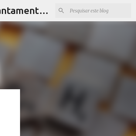
Matterport Serviços | Tour Virtual, Documentação e Levantamentos 3D Matterport | Robson Real