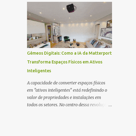
"economia prateada" se consolida como
uma força econômica massiva. 58% Acesso
"Mobile-Only" A maioria dos brasileiros
acessa a internet exclusivamente pelo
celular. 54% Busca em Marketplaces
Marketplaces superam o Google como
principal ponto de partida para pesquisas de
Gêmeos Digitais: Como a IA da Matterport
compra. ...
Transforma Espaços Físicos em Ativos
Inteligentes
A capacidade de converter espaços físicos
em "ativos inteligentes" está redefinindo o
valor de propriedades e instalações em
todos os setores. No centro dessa revolução
estão dois conceitos fundamentais: o Gêmeo
Digital (também conhecido como Digital
Twin) e a tecnologia de Tour Virtual 3D
Matterport . O motor por trás dessa